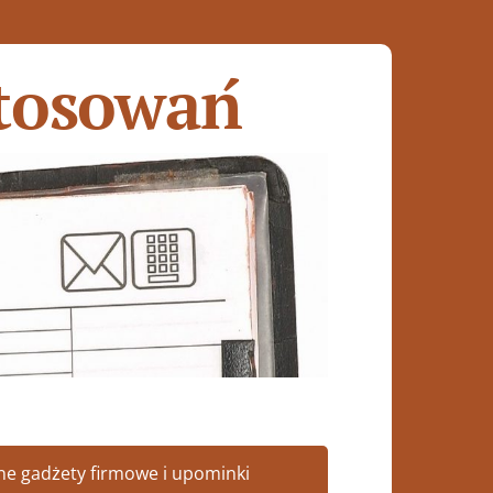
stosowań
ne gadżety firmowe i upominki