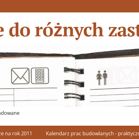
e do różnych za
randowane
e na rok 2011
Kalendarz prac budowlanych - praktycz