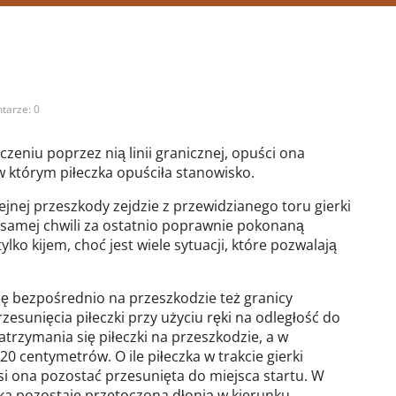
tarze: 0
czeniu poprzez nią linii granicznej, opuści ona
w którym piłeczka opuściła stanowisko.
jnej przeszkody zejdzie z przewidzianego toru gierki
ej samej chwili za ostatnio poprawnie pokonaną
ylko kijem, choć jest wiele sytuacji, które pozwalają
się bezpośrednio na przeszkodzie też granicy
esunięcia piłeczki przy użyciu ręki na odległość do
trzymania się piłeczki na przeszkodzie, a w
 20 centymetrów. O ile piłeczka w trakcie gierki
i ona pozostać przesunięta do miejsca startu. W
zka pozostaje przetoczona dłonią w kierunku