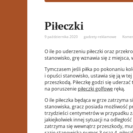
Piłeczki
9 października 2020
gadzety-reklamowe
Komen
O ile po uderzeniu piłeczki oraz przekro
stanowisko, grę wznawia się z miejsca, 
Tymczasem jeśli piłka po pokonaniu kole
i opuści stanowisko, ustawia się ją w t
przeszkodą. Piłeczkę godzi się uderzać t
na poruszenie
piłeczki golfowe
ręką.
O ile piłeczka będąca w grze zatrzyma 
stanowiska, gracz posiada możliwość prz
trzydzieści centymetrów w przypadku za
jakiejkolwiek innej sytuacji na odległość
zatrzyma się wewnątrz przeszkody, mus
razie stanowiska numer 3 oraz 4, piłec